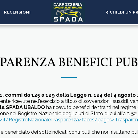
RECENSIONI
RICHIEDI UN 
PARENZA BENEFICI PUB
. 1, commi da 125 a 129 della Legge n. 124 del 4 agosto 
ricevute nell'esercizio a titolo di sovvenzioni, sussidi, vantag
itta SPADA UBALDO
ha ricevuto benefici rientranti nel regime 
ione nel Registro Nazionale degli aiuti di Stato di cui all’art. 5
v.it/RegistroNazionaleTrasparenza/faces/pages/Trasparenz
he beneficiato dei sottoindicati contributi che non risultano pu