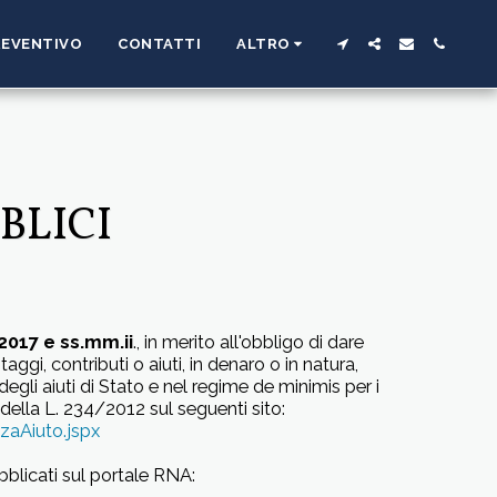
PREVENTIVO
CONTATTI
ALTRO
BLICI
2017 e ss.mm.ii
., in merito all'obbligo di dare
gi, contributi o aiuti, in denaro o in natura,
degli aiuti di Stato e nel regime de minimis per i
2 della L. 234/2012 sul seguenti sito:
aAiuto.jspx
bblicati sul portale RNA: